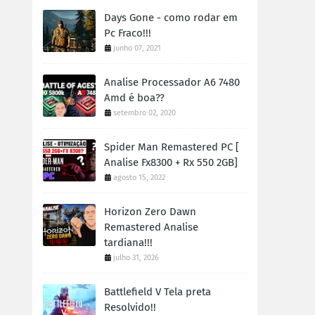
Days Gone - como rodar em
Pc Fraco!!!
junho 07, 2021
Analise Processador A6 7480
Amd é boa??
setembro 02, 2020
Spider Man Remastered PC [
Analise Fx8300 + Rx 550 2GB]
agosto 15, 2022
Horizon Zero Dawn
Remastered Analise
tardiana!!!
julho 31, 2026
Battlefield V Tela preta
Resolvido!!