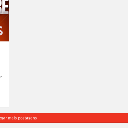
r
egar mais postagens