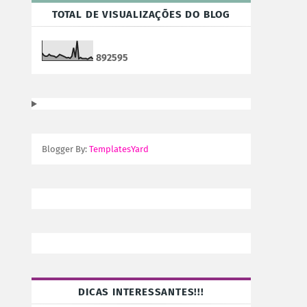
TOTAL DE VISUALIZAÇÕES DO BLOG
8
9
2
5
9
5
Blogger By:
TemplatesYard
DICAS INTERESSANTES!!!