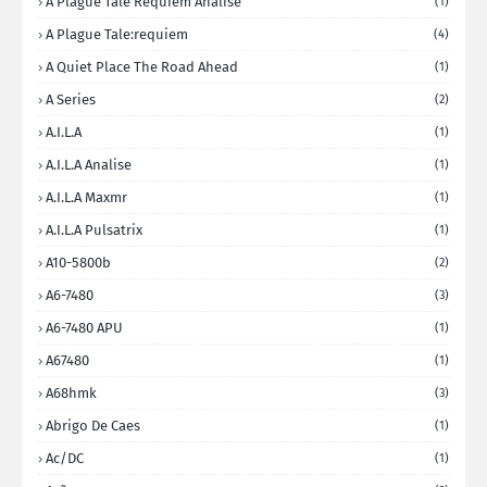
A Plague Tale Requiem Analise
(1)
A Plague Tale:requiem
(4)
A Quiet Place The Road Ahead
(1)
A Series
(2)
A.I.L.A
(1)
A.I.L.A Analise
(1)
A.I.L.A Maxmr
(1)
A.I.L.A Pulsatrix
(1)
A10-5800b
(2)
A6-7480
(3)
A6-7480 APU
(1)
A67480
(1)
A68hmk
(3)
Abrigo De Caes
(1)
Ac/DC
(1)