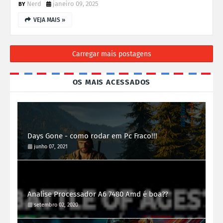
Nerd
janeiro 09, 2025
VEJA MAIS »
Carregar mais postagens
OS MAIS ACESSADOS
Days Gone - como rodar em Pc Fraco!!!
junho 07, 2021
Analise Processador A6 7480 Amd é boa??
setembro 02, 2020