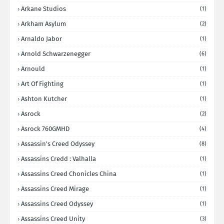
Arkane Studios
(1)
Arkham Asylum
(2)
Arnaldo Jabor
(1)
Arnold Schwarzenegger
(6)
Arnould
(1)
Art Of Fighting
(1)
Ashton Kutcher
(1)
Asrock
(2)
Asrock 760GMHD
(4)
Assassin's Creed Odyssey
(8)
Assassins Credd : Valhalla
(1)
Assassins Creed Chonicles China
(1)
Assassins Creed Mirage
(1)
Assassins Creed Odyssey
(1)
Assassins Creed Unity
(3)