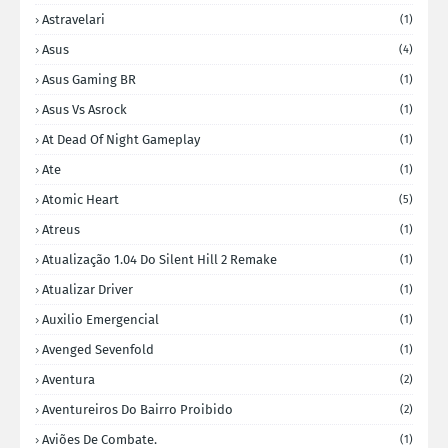
Astravelari
(1)
Asus
(4)
Asus Gaming BR
(1)
Asus Vs Asrock
(1)
At Dead Of Night Gameplay
(1)
Ate
(1)
Atomic Heart
(5)
Atreus
(1)
Atualização 1.04 Do Silent Hill 2 Remake
(1)
Atualizar Driver
(1)
Auxilio Emergencial
(1)
Avenged Sevenfold
(1)
Aventura
(2)
Aventureiros Do Bairro Proibido
(2)
Aviões De Combate.
(1)