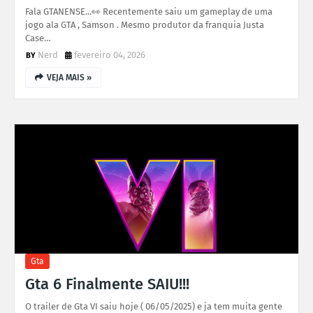
Fala GTANENSE...👀 Recentemente saiu um gameplay de uma
jogo ala GTA , Samson . Mesmo produtor da franquia Justa
Case…
Nerd
fevereiro 04, 2026
VEJA MAIS »
Gta
Gta 6 Finalmente SAIU!!!
O trailer de Gta VI saiu hoje ( 06/05/2025) e ja tem muita gente