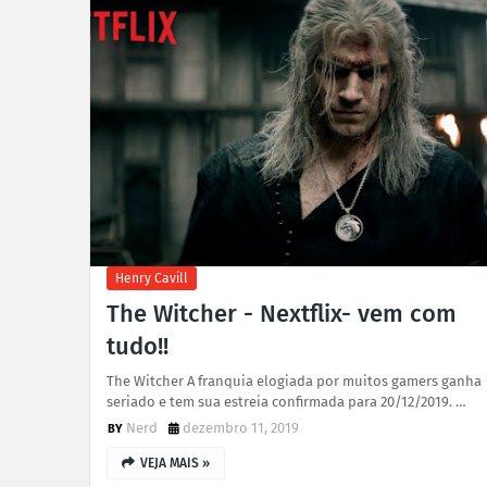
Henry Cavill
The Witcher - Nextflix- vem com
tudo!!
The Witcher A franquia elogiada por muitos gamers ganha
seriado e tem sua estreia confirmada para 20/12/2019. …
Nerd
dezembro 11, 2019
VEJA MAIS »