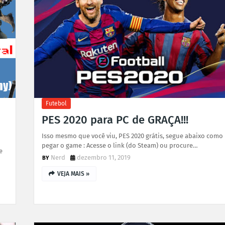
Futebol
PES 2020 para PC de GRAÇA!!!
Isso mesmo que você viu, PES 2020 grátis, segue abaixo como
pegar o game : Acesse o link (do Steam) ou procure…
e
Nerd
dezembro 11, 2019
VEJA MAIS »