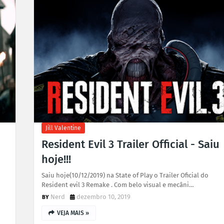
Jill Valentine
Resident Evil 3 Trailer Official - Saiu
hoje!!!
Saiu hoje(10/12/2019) na State of Play o Trailer Oficial do
Resident evil 3 Remake . Com belo visual e mecâni…
Nerd
dezembro 10, 2019
VEJA MAIS »