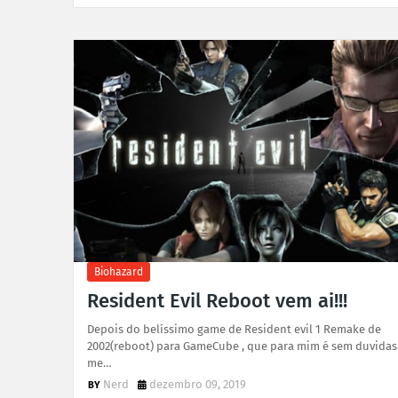
Biohazard
Resident Evil Reboot vem ai!!!
Depois do belíssimo game de Resident evil 1 Remake de
2002(reboot) para GameCube , que para mim é sem duvidas
me…
Nerd
dezembro 09, 2019