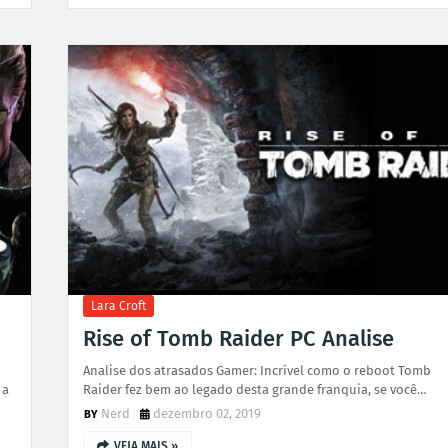
Lara Croft
Rise of Tomb Raider PC Analise
Analise dos atrasados Gamer: Incrível como o reboot Tomb
 a
Raider fez bem ao legado desta grande franquia, se você…
Nerd
dezembro 02, 2019
VEJA MAIS »