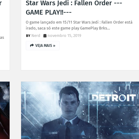
r
Star Wars Jedi : Fallen Order ---
GAME PLAY!!---
O game lançado em 15/11 Star Wars Jedi : Fallen Order está
irado, saca só este game play GamePlay Brks…
Nerd
novembro 15, 2019
mas
VEJA MAIS »