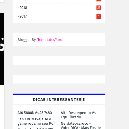
2018
39
2017
1
Blogger By:
TemplatesYard
DICAS INTERESSANTES!!!
A10 5800k Vs A6 7480
Alto Desempenho Vs
Equilibrado
Can I RUN (Veja se o
game roda no seu PC)
Nerdateocaroco -
VideoDICA - Mais Fps de