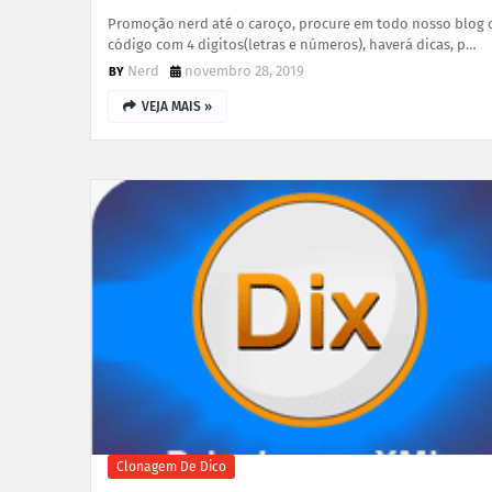
Promoção nerd até o caroço, procure em todo nosso blog 
código com 4 digitos(letras e números), haverá dicas, p…
Nerd
novembro 28, 2019
VEJA MAIS »
Clonagem De Dico