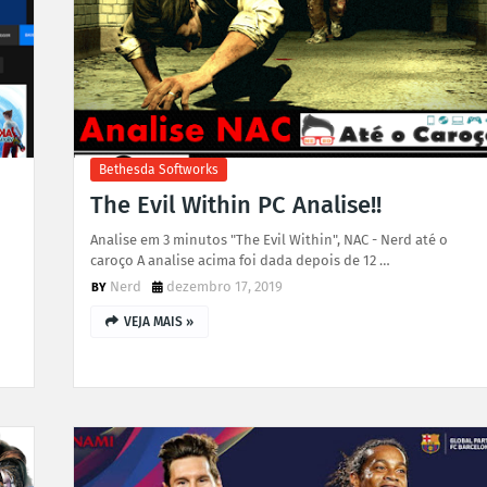
Bethesda Softworks
The Evil Within PC Analise!!
Analise em 3 minutos "The Evil Within", NAC - Nerd até o
caroço A analise acima foi dada depois de 12 …
Nerd
dezembro 17, 2019
VEJA MAIS »