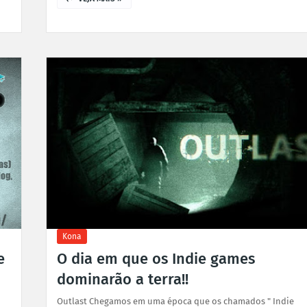
Kona
e
O dia em que os Indie games
dominarão a terra!!
Outlast Chegamos em uma época que os chamados " Indie