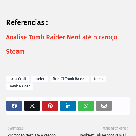
Referencias :
Analise Tomb Raider Nerd até o caroço
Steam
Lara Croft
raider
Rise Of Tomb Raider
tomb
Tomb Raider
ANTIGOS
MAIS RECENTES
Promoção Nerd ate o caroco -
Resident Evil Reboot vem ai!!!