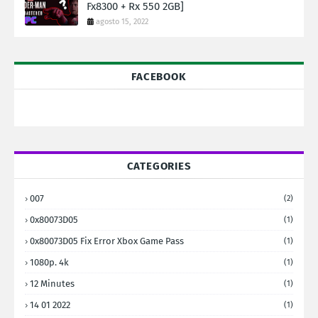
Fx8300 + Rx 550 2GB]
agosto 15, 2022
FACEBOOK
CATEGORIES
007
(2)
0x80073D05
(1)
0x80073D05 Fix Error Xbox Game Pass
(1)
1080p. 4k
(1)
12 Minutes
(1)
14 01 2022
(1)