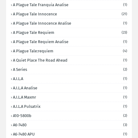
A Plague Tale Franquia Analise
(1)
A Plague Tale Innocence
(21)
A Plague Tale Innocence Analise
(1)
A Plague Tale Requiem
(23)
A Plague Tale Requiem Analise
(1)
A Plague Tale:requiem
(4)
A Quiet Place The Road Ahead
(1)
A Series
(2)
A.I.L.A
(1)
A.I.L.A Analise
(1)
A.I.L.A Maxmr
(1)
A.I.L.A Pulsatrix
(1)
A10-5800b
(2)
A6-7480
(3)
A6-7480 APU
(1)