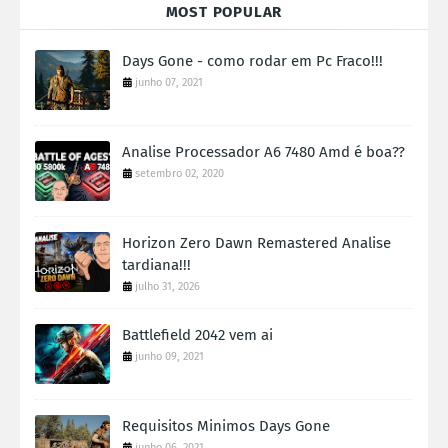
MOST POPULAR
Days Gone - como rodar em Pc Fraco!!!
junho 07, 2021
Analise Processador A6 7480 Amd é boa??
setembro 02, 2020
Horizon Zero Dawn Remastered Analise
tardiana!!!
julho 31, 2026
Battlefield 2042 vem ai
junho 09, 2021
Requisitos Minimos Days Gone
junho 06, 2021