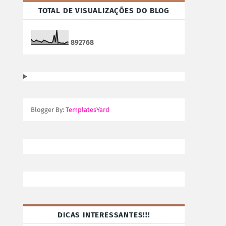
TOTAL DE VISUALIZAÇÕES DO BLOG
8
9
2
7
6
8
Blogger By:
TemplatesYard
DICAS INTERESSANTES!!!