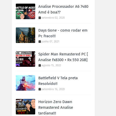
Analise Processador A6 7480
Amd é boa??
setembro 02, 2020
Days Gone - como rodar em
Pc Fraco!!!
junho 07, 2021
Spider Man Remastered PC [
Analise Fx8300 + Rx 550 2GB]
agosto 15, 2022
Battlefield V Tela preta
Resolvido!!
setembro 16, 2020
Horizon Zero Dawn
Remastered Analise
tardiana!!!