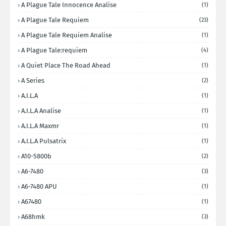
A Plague Tale Innocence Analise
(1)
A Plague Tale Requiem
(23)
A Plague Tale Requiem Analise
(1)
A Plague Tale:requiem
(4)
A Quiet Place The Road Ahead
(1)
A Series
(2)
A.I.L.A
(1)
A.I.L.A Analise
(1)
A.I.L.A Maxmr
(1)
A.I.L.A Pulsatrix
(1)
A10-5800b
(2)
A6-7480
(3)
A6-7480 APU
(1)
A67480
(1)
A68hmk
(3)