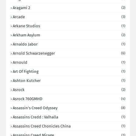
Aragami 2
(2)
Arcade
(3)
Arkane Studios
(1)
Arkham Asylum
(2)
Arnaldo Jabor
(1)
Arnold Schwarzenegger
(6)
Arnould
(1)
Art Of Fighting
(1)
Ashton Kutcher
(1)
Asrock
(2)
Asrock 760GMHD
(4)
Assassin's Creed Odyssey
(8)
Assassins Credd : Valhalla
(1)
Assassins Creed Chonicles China
(1)
Assassins Creed Mirage
(1)