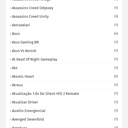
Assassins Creed Odyssey
(1)
Assassins Creed Unity
(3)
Astravelari
(1)
Asus
(4)
Asus Gaming BR
(1)
Asus Vs Asrock
(1)
At Dead Of Night Gameplay
(1)
Ate
(1)
Atomic Heart
(5)
Atreus
(1)
Atualização 1.04 Do Silent Hill 2 Remake
(1)
Atualizar Driver
(1)
Auxilio Emergencial
(1)
Avenged Sevenfold
(1)
Aventura
(2)