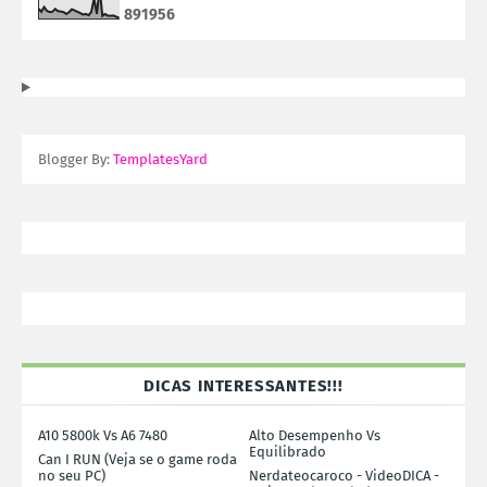
8
9
1
9
5
6
Blogger By:
TemplatesYard
DICAS INTERESSANTES!!!
A10 5800k Vs A6 7480
Alto Desempenho Vs
Equilibrado
Can I RUN (Veja se o game roda
no seu PC)
Nerdateocaroco - VideoDICA -