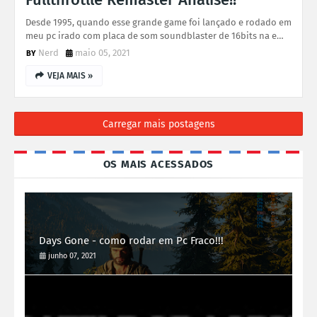
Desde 1995, quando esse grande game foi lançado e rodado em
meu pc irado com placa de som soundblaster de 16bits na e…
Nerd
maio 05, 2021
VEJA MAIS »
Carregar mais postagens
OS MAIS ACESSADOS
Days Gone - como rodar em Pc Fraco!!!
junho 07, 2021