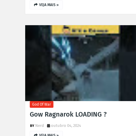
VEJA MAIS »
God Of War
Gow Ragnarok LOADING ?
Nerd
outubro 04, 2024
VEJA MAIS »