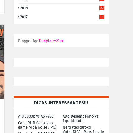
2018
39
2017
1
Blogger By:
TemplatesYard
DICAS INTERESSANTES!!!
A10 5800k Vs A6 7480
Alto Desempenho Vs
Equilibrado
Can I RUN (Veja se o
game roda no seu PC)
Nerdateocaroco -
VideoDICA - Mais Fps de