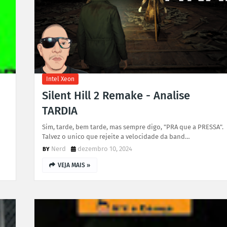
Intel Xeon
Silent Hill 2 Remake - Analise
TARDIA
Sim, tarde, bem tarde, mas sempre digo, "PRA que a PRESSA".
Talvez o unico que rejeite a velocidade da band…
Nerd
dezembro 10, 2024
VEJA MAIS »