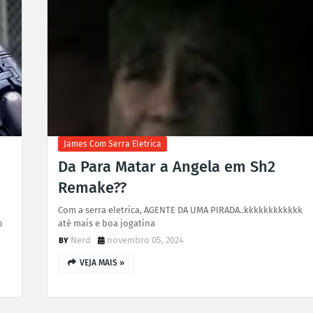
James Com Serra Eletrica
Da Para Matar a Angela em Sh2
Remake??
Com a serra eletrica, AGENTE DA UMA PIRADA..kkkkkkkkkkkk
o
até mais e boa jogatina
Nerd
novembro 05, 2024
VEJA MAIS »