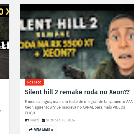
Pc Fraco
Silent hill 2 remake roda no Xeon??
É meus amigos, mais um teste de um grande lançamento AAA.
Xeon aguentou?? Se Inscreva no CANAL para mais VIDEOs
o
CLIQU…
Nerd
outubro 10, 2024
VEJA MAIS »