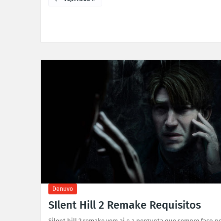
Denuvo
SIlent Hill 2 Remake Requisitos
Silent hill 2 remake vem ai e a pergunta que sempre faço n