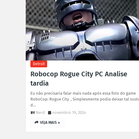
Detroit
Robocop Rogue City PC Analise
tardia
Eu não precisaria falar mais nada após essa foto do game
RoboCop: Rogue City , Simplesmente podia deixar tal sust
d…
Nerd
novembro 19, 2024
VEJA MAIS »