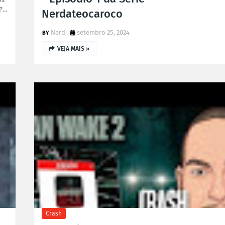
N?…
Nerdateocaroco
Nerd
setembro 25, 2024
VEJA MAIS »
Crash