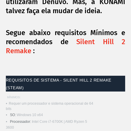
utilizaram Denuvo. Mas, a KONAMI
talvez faça ela mudar de ideia.
Segue abaixo requisitos Mínimos e
recomendados de
Silent Hill 2
Remake
:
REQUISITOS DE SISTEMA - SILENT HILL 2 REMAKE
(STEAM)
MÍNIMOS:
Requer um processador e sistema operacional de 64
bits
SO:
Windows 10 x64
Processador:
Intel Core i7-6700K | AMD Ryzen 5
3600