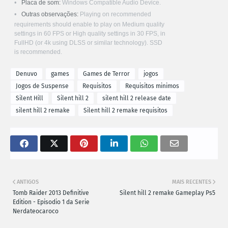
Placa de som:
Windows Compatible Audio Device.
Outras observações:
Playing on recommended
requirements should enable to play on Medium quality
settings in 60 FPS or High quality settings in 30 FPS, in
FullHD (or 4k using DLSS or similar technology). SSD
is recommended.
Denuvo
games
Games de Terror
jogos
Jogos de Suspense
Requisitos
Requisitos minimos
Silent Hill
Silent hill 2
silent hill 2 release date
silent hill 2 remake
Silent hill 2 remake requisitos
ANTIGOS
MAIS RECENTES
Tomb Raider 2013 Definitive
Silent hill 2 remake Gameplay Ps5
Edition - Episodio 1 da Serie
Nerdateocaroco