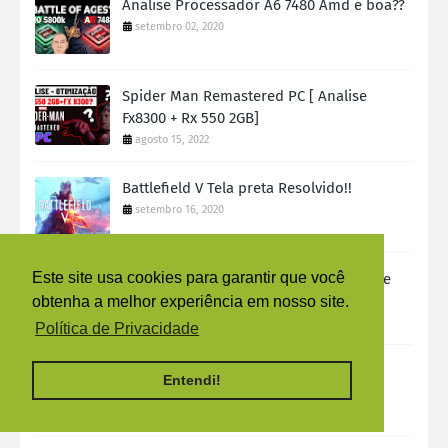
Analise Processador A6 7480 Amd é boa??
setembro 02, 2020
Spider Man Remastered PC [ Analise
Fx8300 + Rx 550 2GB]
agosto 15, 2022
Battlefield V Tela preta Resolvido!!
setembro 16, 2020
Este site usa cookies para garantir que você
Este site usa cookies para garantir que você
Este site usa cookies para garantir que você
Horizon Zero Dawn Remastered Analise
tardiana!!!
obtenha a melhor experiência em nosso site.
obtenha a melhor experiência em nosso site.
obtenha a melhor experiência em nosso site.
julho 31, 2026
Política de Privacidade
Política de Privacidade
Política de Privacidade
Battlefield 2042 vem ai
Entendi!
Entendi!
Entendi!
junho 09, 2021