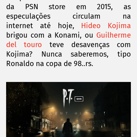
da PSN store em 2015, as
especulações circulam na
internet
até hoje,
Hideo Kojima
brigou com a Konami, ou
Guilherme
del touro
teve desavenças com
Kojima? Nunca saberemos, tipo
Ronaldo na copa de 98..rs.