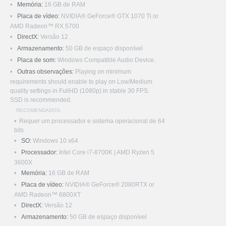
Memória:
16 GB de RAM
Placa de vídeo:
NVIDIA® GeForce® GTX 1070 Ti or
AMD Radeon™ RX 5700
DirectX:
Versão 12
Armazenamento:
50 GB de espaço disponível
Placa de som:
Windows Compatible Audio Device.
Outras observações:
Playing on minimum
requirements should enable to play on Low/Medium
quality settings in FullHD (1080p) in stable 30 FPS.
SSD is recommended.
RECOMENDADOS:
Requer um processador e sistema operacional de 64
bits
SO:
Windows 10 x64
Processador:
Intel Core i7-8700K | AMD Ryzen 5
3600X
Memória:
16 GB de RAM
Placa de vídeo:
NVIDIA® GeForce® 2080RTX or
AMD Radeon™ 6800XT
DirectX:
Versão 12
Armazenamento:
50 GB de espaço disponível