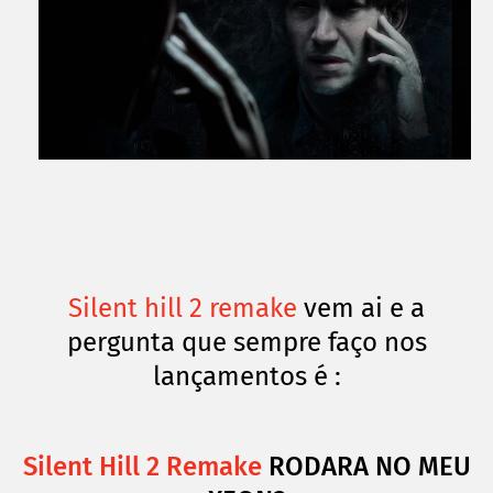
Silent hill 2 remake
vem ai e a
pergunta que sempre faço nos
lançamentos é :
Silent Hill 2 Remake
RODARA NO MEU