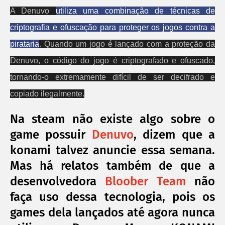
A Denuvo
utiliza uma combinação de técnicas de
criptografia e ofuscação para proteger os jogos contra a
pirataria
. Quando um jogo é lançado com a proteção da
Denuvo, o código do jogo é criptografado e ofuscado,
tornando-o extremamente difícil de ser decifrado e
copiado ilegalmente.
Na steam não existe algo sobre o
game possuir
Denuvo
, dizem que a
konami talvez anuncie essa semana.
Mas há relatos também de que a
desenvolvedora
Bloober Team
não
faça uso dessa tecnologia, pois os
games dela lançados até agora nunca