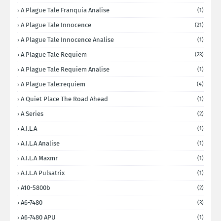
A Plague Tale Franquia Analise
(1)
A Plague Tale Innocence
(21)
A Plague Tale Innocence Analise
(1)
A Plague Tale Requiem
(23)
A Plague Tale Requiem Analise
(1)
A Plague Tale:requiem
(4)
A Quiet Place The Road Ahead
(1)
A Series
(2)
A.I.L.A
(1)
A.I.L.A Analise
(1)
A.I.L.A Maxmr
(1)
A.I.L.A Pulsatrix
(1)
A10-5800b
(2)
A6-7480
(3)
A6-7480 APU
(1)