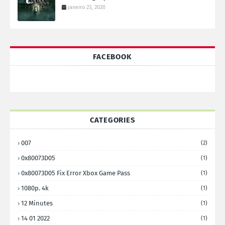
janeiro 23, 2020
FACEBOOK
CATEGORIES
007
(2)
0x80073D05
(1)
0x80073D05 Fix Error Xbox Game Pass
(1)
1080p. 4k
(1)
12 Minutes
(1)
14 01 2022
(1)