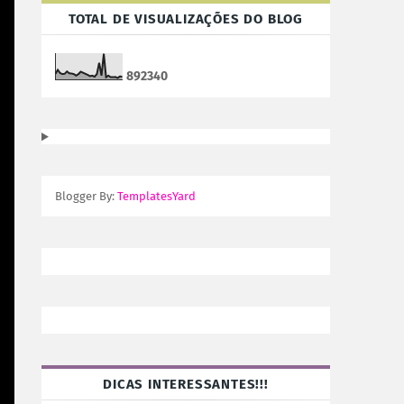
TOTAL DE VISUALIZAÇÕES DO BLOG
8
9
2
3
4
0
Blogger By:
TemplatesYard
DICAS INTERESSANTES!!!