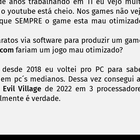
de anos trabalhando em TI eu vejo mui
 o youtube está cheio. Nos games não ve
m que SEMPRE o game esta mau otimizad
ratos via software para produzir um gam
pcom
fariam um jogo mau otimizado?
 desde 2018 eu voltei pro PC para sab
 em pc´s medianos. Dessa vez consegui 
 Evil Village
de 2022 em 3 processador
ealmente é verdade.