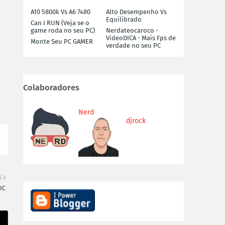
A10 5800k Vs A6 7480
Alto Desempenho Vs
Equilibrado
Can I RUN (Veja se o
game roda no seu PC)
Nerdateocaroco -
VideoDICA - Mais Fps de
Monte Seu PC GAMER
verdade no seu PC
Colaboradores
Nerd
djrock
S
IC