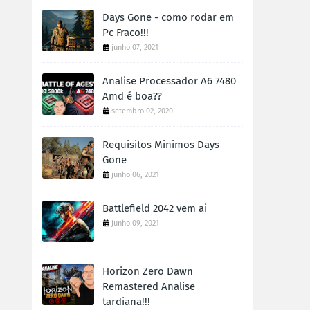
Days Gone - como rodar em
Pc Fraco!!!
junho 07, 2021
Analise Processador A6 7480
Amd é boa??
setembro 02, 2020
Requisitos Minimos Days
Gone
junho 06, 2021
Battlefield 2042 vem ai
junho 09, 2021
Horizon Zero Dawn
Remastered Analise
tardiana!!!