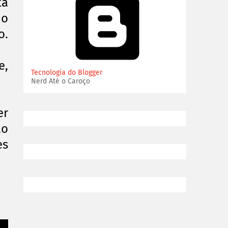
ta
jo
o.
e,
Tecnologia do Blogger
Nerd Até o Caroço
er
ao
es