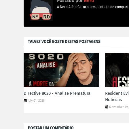
Postado por
Nerd
A Nerd Até o Caroço tem o intuito de comparti
TALVEZ VOCÊ GOSTE DESTAS POSTAGENS
Directive 8020 - Analise Prematura
Resident Evi
Noticiais
July 01, 2026
November 19,
POSTAR UM COMENTÁRIO