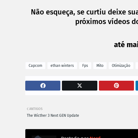
Não esqueça, se curtiu deixe sua
próximos vídeos do
até mai
Capcom
ethan winters
Fps
Mito
Otimização
ANTIGOS
The Wicther 3 Next GEN Update