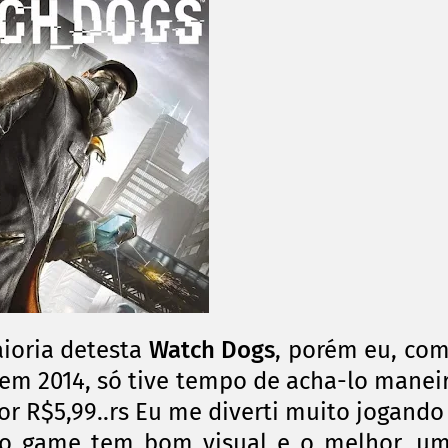
aioria detesta
Watch Dogs
, porém eu, co
em 2014, só tive tempo de acha-lo manei
 R$5,99..rs Eu me diverti muito jogando
s, o game tem bom visual e o melhor, u