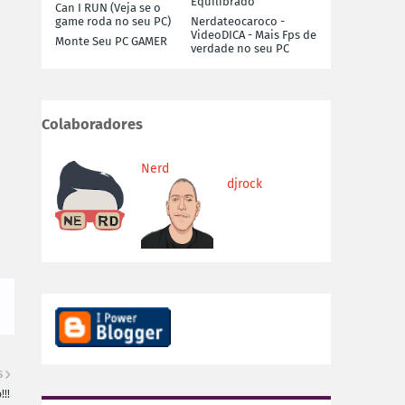
Equilibrado
Can I RUN (Veja se o
game roda no seu PC)
Nerdateocaroco -
VideoDICA - Mais Fps de
Monte Seu PC GAMER
verdade no seu PC
Colaboradores
Nerd
djrock
S
!!!