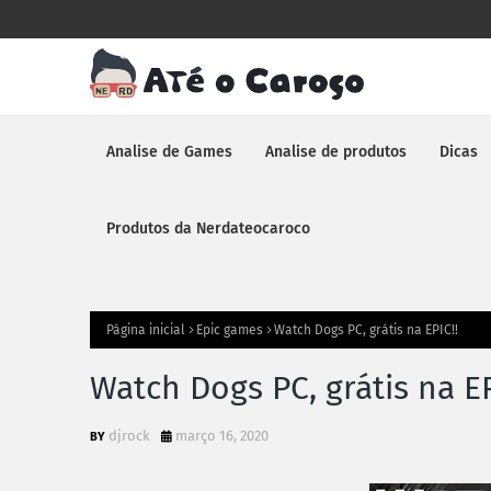
Analise de Games
Analise de produtos
Dicas
Produtos da Nerdateocaroco
Página inicial
Epic games
Watch Dogs PC, grátis na EPIC!!
Watch Dogs PC, grátis na EP
djrock
março 16, 2020