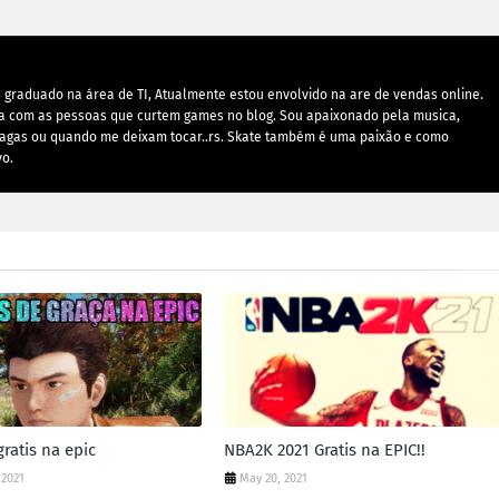
 graduado na área de TI, Atualmente estou envolvido na are de vendas online.
na com as pessoas que curtem games no blog. Sou apaixonado pela musica,
agas ou quando me deixam tocar..rs. Skate também é uma paixão e como
vo.
ratis na epic
NBA2K 2021 Gratis na EPIC!!
 2021
May 20, 2021