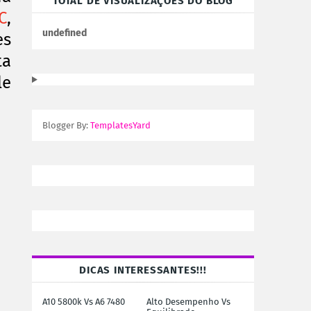
TOTAL DE VISUALIZAÇÕES DO BLOG
C
,
u
n
d
e
f
n
e
d
es
ta
le
Blogger By:
TemplatesYard
DICAS INTERESSANTES!!!
A10 5800k Vs A6 7480
Alto Desempenho Vs