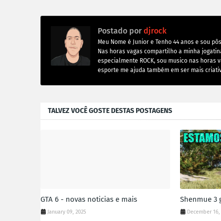
Postado por
djrock
Meu Nome é Junior e Tenho 44 anos e sou pôs
Nas horas vagas compartilho a minha jogati
especialmente ROCK, sou musico nas horas v
esporte me ajuda também em ser mais criati
TALVEZ VOCÊ GOSTE DESTAS POSTAGENS
GTA 6 - novas noticias e mais
Shenmue 3 g
January 09, 2025
December 16,