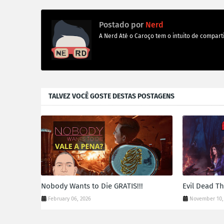
Postado por
Nerd
A Nerd Até o Caroço tem o intuito de comparti
TALVEZ VOCÊ GOSTE DESTAS POSTAGENS
Nobody Wants to Die GRATIS!!!
Evil Dead T
February 06, 2026
November 10,