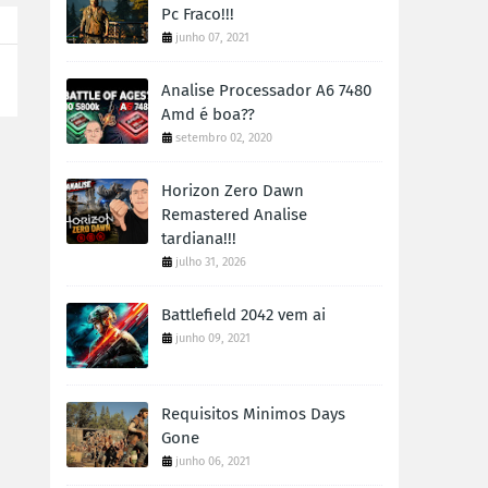
Pc Fraco!!!
junho 07, 2021
Analise Processador A6 7480
Amd é boa??
setembro 02, 2020
Horizon Zero Dawn
Remastered Analise
tardiana!!!
julho 31, 2026
Battlefield 2042 vem ai
junho 09, 2021
Requisitos Minimos Days
Gone
junho 06, 2021