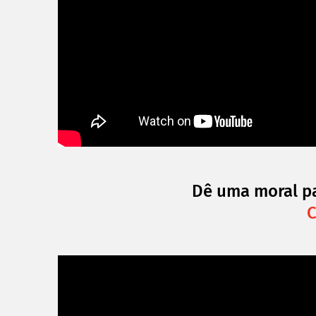
Dê uma moral p
C