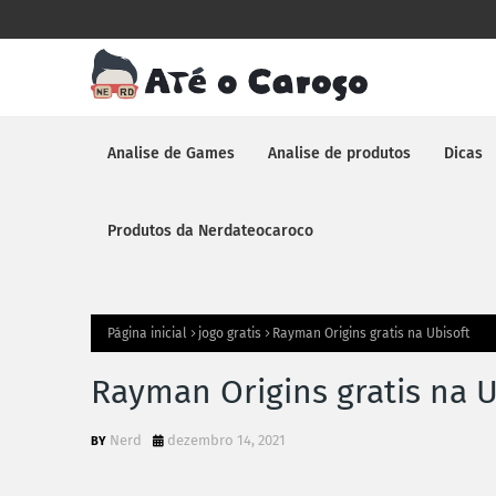
Analise de Games
Analise de produtos
Dicas
Produtos da Nerdateocaroco
Página inicial
jogo gratis
Rayman Origins gratis na Ubisoft
Rayman Origins gratis na U
Nerd
dezembro 14, 2021