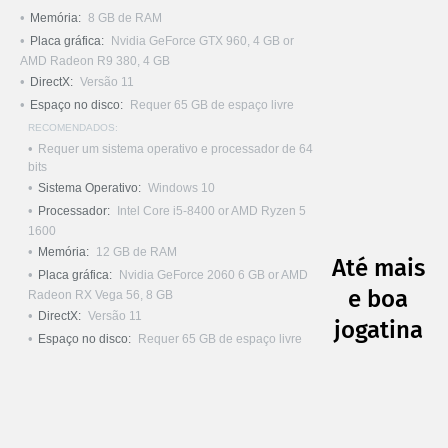
Memória:
8 GB de RAM
Placa gráfica:
Nvidia GeForce GTX 960, 4 GB or
AMD Radeon R9 380, 4 GB
DirectX:
Versão 11
Espaço no disco:
Requer 65 GB de espaço livre
RECOMENDADOS:
Requer um sistema operativo e processador de 64
bits
Sistema Operativo:
Windows 10
Processador:
Intel Core i5-8400 or AMD Ryzen 5
1600
Memória:
12 GB de RAM
Até mais
Placa gráfica:
Nvidia GeForce 2060 6 GB or AMD
e boa
Radeon RX Vega 56, 8 GB
DirectX:
Versão 11
jogatina
Espaço no disco:
Requer 65 GB de espaço livre