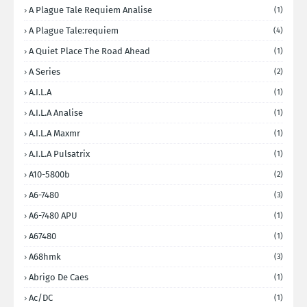
A Plague Tale Requiem Analise
(1)
A Plague Tale:requiem
(4)
A Quiet Place The Road Ahead
(1)
A Series
(2)
A.I.L.A
(1)
A.I.L.A Analise
(1)
A.I.L.A Maxmr
(1)
A.I.L.A Pulsatrix
(1)
A10-5800b
(2)
A6-7480
(3)
A6-7480 APU
(1)
A67480
(1)
A68hmk
(3)
Abrigo De Caes
(1)
Ac/DC
(1)