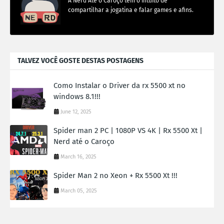
A Nerd Até o Caroço tem o intuito de
compartilhar a jogatina e falar games e afins.
TALVEZ VOCÊ GOSTE DESTAS POSTAGENS
Como Instalar o Driver da rx 5500 xt no
windows 8.1!!!
June 12, 2025
Spider man 2 PC | 1080P VS 4K | Rx 5500 Xt |
Nerd até o Caroço
March 16, 2025
Spider Man 2 no Xeon + Rx 5500 Xt !!!
March 05, 2025