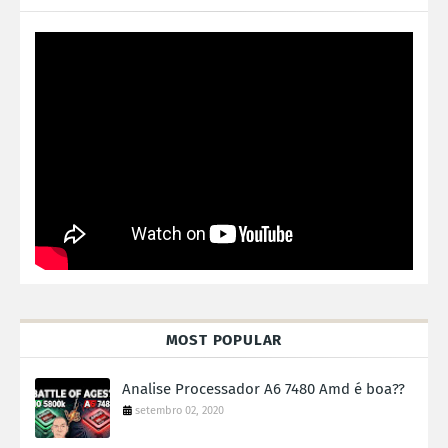
MOST POPULAR
Analise Processador A6 7480 Amd é boa??
setembro 02, 2020