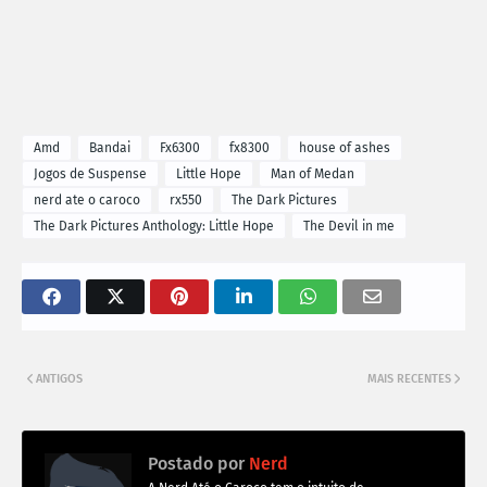
Amd
Bandai
Fx6300
fx8300
house of ashes
Jogos de Suspense
Little Hope
Man of Medan
nerd ate o caroco
rx550
The Dark Pictures
The Dark Pictures Anthology: Little Hope
The Devil in me
ANTIGOS
MAIS RECENTES
Postado por
Nerd