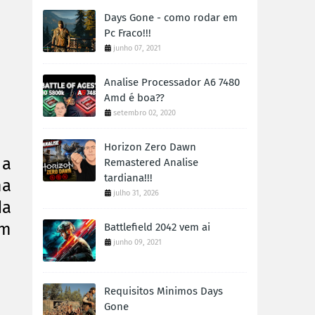
Days Gone - como rodar em
Pc Fraco!!!
junho 07, 2021
Analise Processador A6 7480
Amd é boa??
setembro 02, 2020
Horizon Zero Dawn
 a
Remastered Analise
tardiana!!!
ma
julho 31, 2026
da
em
Battlefield 2042 vem ai
junho 09, 2021
Requisitos Minimos Days
Gone