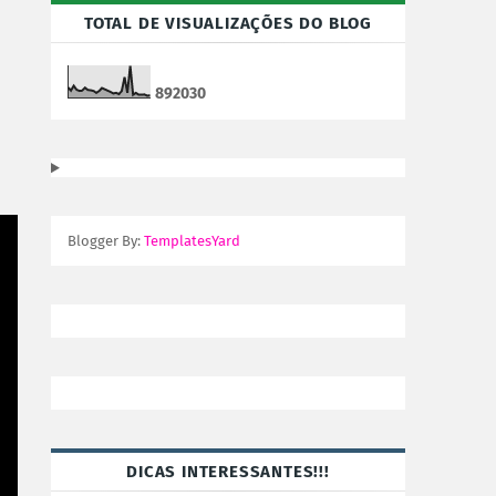
TOTAL DE VISUALIZAÇÕES DO BLOG
8
9
2
0
3
0
Blogger By:
TemplatesYard
DICAS INTERESSANTES!!!