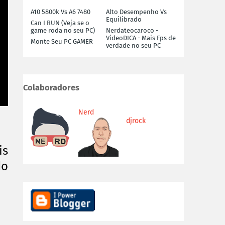
A10 5800k Vs A6 7480
Alto Desempenho Vs
Equilibrado
Can I RUN (Veja se o
game roda no seu PC)
Nerdateocaroco -
VideoDICA - Mais Fps de
Monte Seu PC GAMER
verdade no seu PC
Colaboradores
Nerd
djrock
is
do