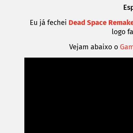
Es
Eu já fechei
Dead Space Remak
logo f
Vejam abaixo o
Gam