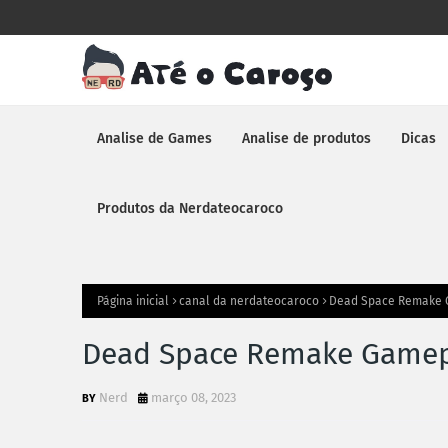
Analise de Games
Analise de produtos
Dicas
Produtos da Nerdateocaroco
Página inicial
canal da nerdateocaroco
Dead Space Remake 
Dead Space Remake Gamep
Nerd
março 08, 2023