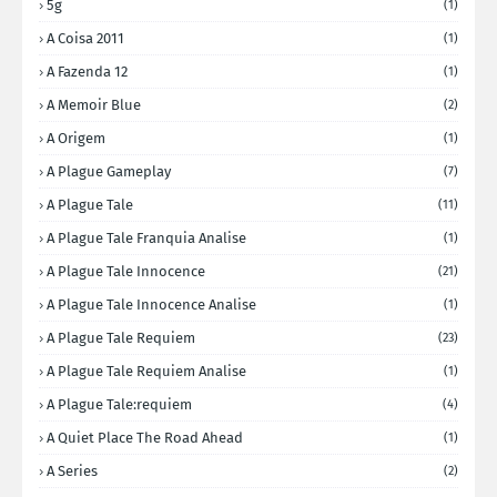
5g
(1)
A Coisa 2011
(1)
A Fazenda 12
(1)
A Memoir Blue
(2)
A Origem
(1)
A Plague Gameplay
(7)
A Plague Tale
(11)
A Plague Tale Franquia Analise
(1)
A Plague Tale Innocence
(21)
A Plague Tale Innocence Analise
(1)
A Plague Tale Requiem
(23)
A Plague Tale Requiem Analise
(1)
A Plague Tale:requiem
(4)
A Quiet Place The Road Ahead
(1)
A Series
(2)