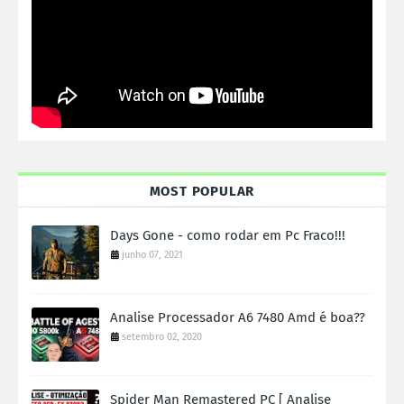
MOST POPULAR
Days Gone - como rodar em Pc Fraco!!!
junho 07, 2021
Analise Processador A6 7480 Amd é boa??
setembro 02, 2020
Spider Man Remastered PC [ Analise