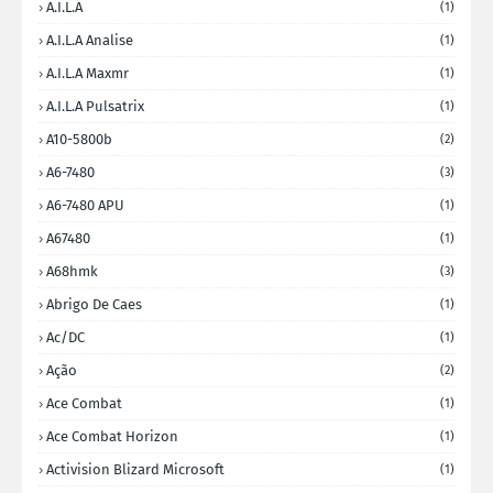
A.I.L.A
(1)
A.I.L.A Analise
(1)
A.I.L.A Maxmr
(1)
A.I.L.A Pulsatrix
(1)
A10-5800b
(2)
A6-7480
(3)
A6-7480 APU
(1)
A67480
(1)
A68hmk
(3)
Abrigo De Caes
(1)
Ac/DC
(1)
Ação
(2)
Ace Combat
(1)
Ace Combat Horizon
(1)
Activision Blizard Microsoft
(1)