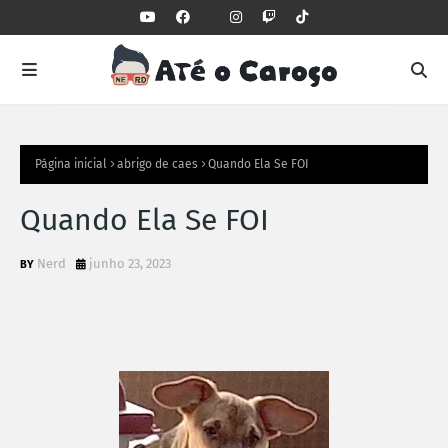
Página inicial
abrigo de caes
Quando Ela Se FOI
Quando Ela Se FOI
Nerd
junho 23, 2023