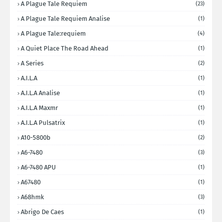
A Plague Tale Requiem
(23)
A Plague Tale Requiem Analise
(1)
A Plague Tale:requiem
(4)
A Quiet Place The Road Ahead
(1)
A Series
(2)
A.I.L.A
(1)
A.I.L.A Analise
(1)
A.I.L.A Maxmr
(1)
A.I.L.A Pulsatrix
(1)
A10-5800b
(2)
A6-7480
(3)
A6-7480 APU
(1)
A67480
(1)
A68hmk
(3)
Abrigo De Caes
(1)