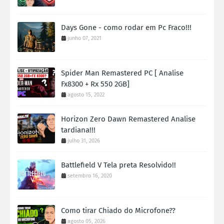
Days Gone - como rodar em Pc Fraco!!!
junho 07, 2021
Spider Man Remastered PC [ Analise
Fx8300 + Rx 550 2GB]
agosto 15, 2022
Horizon Zero Dawn Remastered Analise
tardiana!!!
julho 31, 2026
Battlefield V Tela preta Resolvido!!
setembro 16, 2020
Como tirar Chiado do Microfone??
agosto 05, 2026