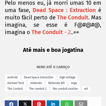
Pelo menos
eu, já
morri umas 10 em
uma fase,
Dead Space : Extraction
é
muito
fácil
perto de
The Conduit
. Mas
imagina, se esse é F@#@#@,
imagina o
The Conduit
- 2
..👀
Até mais e boa jogatina
NERD ATÈ O CAROÇO
android
Dead Space Extraction
high voltage
michael ford
nintendo
Nintendo Wii
sega
The Conduit
The conduit 2
the conduit analise
wii