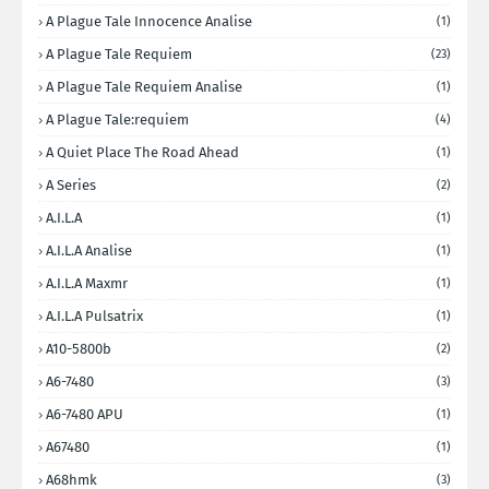
A Plague Tale Innocence Analise
(1)
A Plague Tale Requiem
(23)
A Plague Tale Requiem Analise
(1)
A Plague Tale:requiem
(4)
A Quiet Place The Road Ahead
(1)
A Series
(2)
A.I.L.A
(1)
A.I.L.A Analise
(1)
A.I.L.A Maxmr
(1)
A.I.L.A Pulsatrix
(1)
A10-5800b
(2)
A6-7480
(3)
A6-7480 APU
(1)
A67480
(1)
A68hmk
(3)