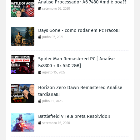
Analise Processador A6 7480 Amd é boa??
setembro 02, 2020
Days Gone - como rodar em Pc Fraco!!!
junho 07, 2021
Spider Man Remastered PC [ Analise
Fx8300 + Rx 550 2GB]
agosto 15, 2022
Horizon Zero Dawn Remastered Analise
tardiana!!!
julho 31, 2026
Battlefield V Tela preta Resolvido!!
setembro 16, 2020