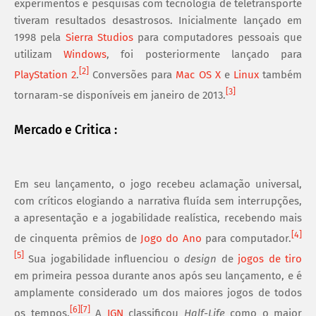
experimentos e pesquisas com tecnologia de teletransporte
tiveram resultados desastrosos. Inicialmente lançado em
1998 pela
Sierra Studios
para computadores pessoais que
utilizam
Windows
, foi posteriormente lançado para
[
2
]
PlayStation 2
.
Conversões para
Mac OS X
e
Linux
também
[
3
]
tornaram-se disponíveis em janeiro de 2013.
Mercado e Critica :
Em seu lançamento, o jogo recebeu aclamação universal,
com críticos elogiando a narrativa fluída sem interrupções,
a apresentação e a jogabilidade realística, recebendo mais
[
4
]
de cinquenta prêmios de
Jogo do Ano
para computador.
[
5
]
Sua jogabilidade influenciou o
design
de
jogos de tiro
em primeira pessoa durante anos após seu lançamento, e é
amplamente considerado um dos maiores jogos de todos
[
6
]
[
7
]
os tempos.
A
IGN
classificou
Half-Life
como o maior