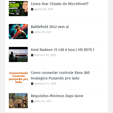
Como tirar Chiado do Microfone??
agosto 05, 2026
Battlefield 2042 vem ai
junho 09, 2021
Amd Radeon r5 430 é boa ( HD 8570 )
fevereiro 03, 2020
Como consertar controle Xbox 360
Analogico Puxando pro lado
setembro 11, 2020
Requisitos Minimos Days Gone
junho 06, 2021