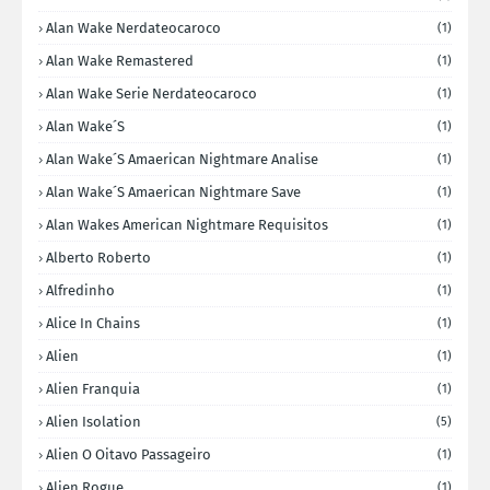
Alan Wake Nerdateocaroco
(1)
Alan Wake Remastered
(1)
Alan Wake Serie Nerdateocaroco
(1)
Alan Wake´s
(1)
Alan Wake´s Amaerican Nightmare Analise
(1)
Alan Wake´s Amaerican Nightmare Save
(1)
Alan Wakes American Nightmare Requisitos
(1)
Alberto Roberto
(1)
Alfredinho
(1)
Alice In Chains
(1)
Alien
(1)
Alien Franquia
(1)
Alien Isolation
(5)
Alien O Oitavo Passageiro
(1)
Alien Rogue
(1)