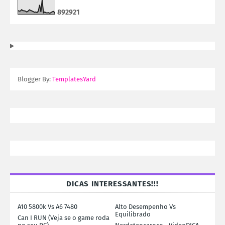
8
9
2
9
2
1
Blogger By:
TemplatesYard
DICAS INTERESSANTES!!!
A10 5800k Vs A6 7480
Alto Desempenho Vs
Equilibrado
Can I RUN (Veja se o game roda