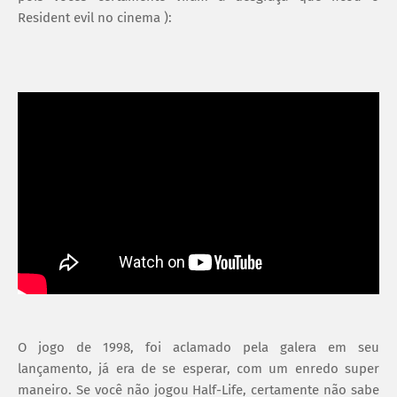
Resident evil no cinema ):
O jogo de 1998, foi aclamado pela galera em seu
lançamento, já era de se esperar, com um enredo super
maneiro. Se você não jogou Half-Life, certamente não sabe