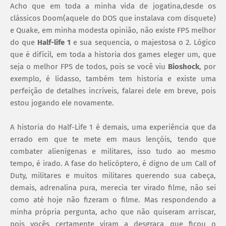
Acho que em toda a minha vida de jogatina,desde os
clássicos Doom(aquele do DOS que instalava com disquete)
e Quake, em minha modesta opinião, não existe FPS melhor
do que
Half-life 1
e sua sequencia, o majestosa o 2. Lógico
que é difícil, em toda a historia dos games eleger um, que
seja o melhor FPS de todos, pois se você viu
Bioshock
, por
exemplo, é lidasso, também tem historia e existe uma
perfeição de detalhes incríveis, falarei dele em breve, pois
estou jogando ele novamente.
A historia do Half-Life 1 é demais, uma experiência que da
errado em que te mete em maus lençóis, tendo que
combater alienígenas e militares, isso tudo ao mesmo
tempo, é irado. A fase do helicóptero, é digno de um Call of
Duty, militares e muitos militares querendo sua cabeça,
demais, adrenalina pura, merecia ter virado filme, não sei
como até hoje não fizeram o filme. Mas respondendo a
minha própria pergunta, acho que não quiseram arriscar,
pois vocês certamente viram a desgraça que ficou o