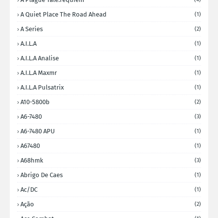
A Quiet Place The Road Ahead
(1)
A Series
(2)
A.I.L.A
(1)
A.I.L.A Analise
(1)
A.I.L.A Maxmr
(1)
A.I.L.A Pulsatrix
(1)
A10-5800b
(2)
A6-7480
(3)
A6-7480 APU
(1)
A67480
(1)
A68hmk
(3)
Abrigo De Caes
(1)
Ac/DC
(1)
Ação
(2)