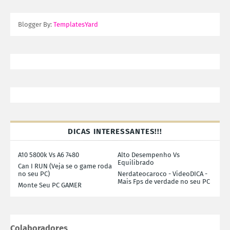
Blogger By:
TemplatesYard
DICAS INTERESSANTES!!!
A10 5800k Vs A6 7480
Alto Desempenho Vs
Equilibrado
Can I RUN (Veja se o game roda
no seu PC)
Nerdateocaroco - VideoDICA -
Mais Fps de verdade no seu PC
Monte Seu PC GAMER
Colaboradores