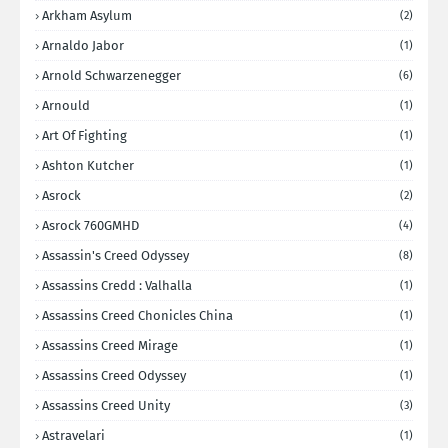
Arkham Asylum
(2)
Arnaldo Jabor
(1)
Arnold Schwarzenegger
(6)
Arnould
(1)
Art Of Fighting
(1)
Ashton Kutcher
(1)
Asrock
(2)
Asrock 760GMHD
(4)
Assassin's Creed Odyssey
(8)
Assassins Credd : Valhalla
(1)
Assassins Creed Chonicles China
(1)
Assassins Creed Mirage
(1)
Assassins Creed Odyssey
(1)
Assassins Creed Unity
(3)
Astravelari
(1)