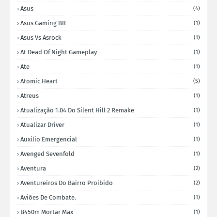
Asus
(4)
Asus Gaming BR
(1)
Asus Vs Asrock
(1)
At Dead Of Night Gameplay
(1)
Ate
(1)
Atomic Heart
(5)
Atreus
(1)
Atualização 1.04 Do Silent Hill 2 Remake
(1)
Atualizar Driver
(1)
Auxilio Emergencial
(1)
Avenged Sevenfold
(1)
Aventura
(2)
Aventureiros Do Bairro Proibido
(2)
Aviões De Combate.
(1)
B450m Mortar Max
(1)