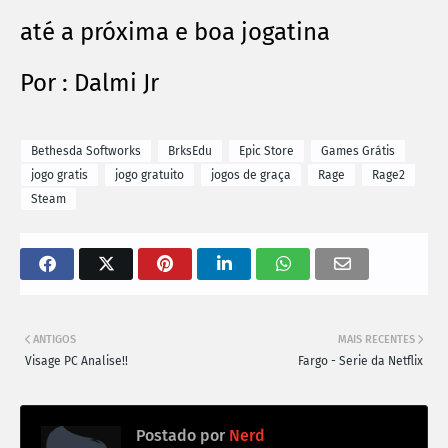
até a próxima e boa jogatina
Por : Dalmi Jr
Bethesda Softworks
BrksEdu
Epic Store
Games Grátis
jogo gratis
jogo gratuito
jogos de graça
Rage
Rage2
Steam
ANTIGOS
MAIS RECENTES
Visage PC Analise!!
Fargo - Serie da Netflix
Postado por
Nerd