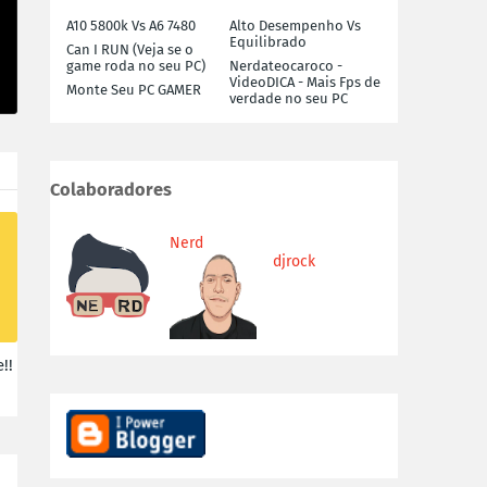
A10 5800k Vs A6 7480
Alto Desempenho Vs
Equilibrado
Can I RUN (Veja se o
game roda no seu PC)
Nerdateocaroco -
VideoDICA - Mais Fps de
Monte Seu PC GAMER
verdade no seu PC
Colaboradores
Nerd
djrock
!!