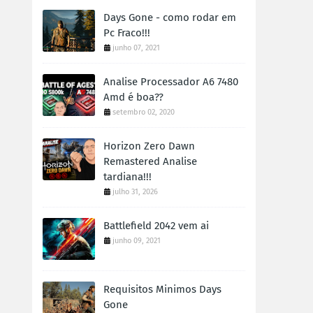
Days Gone - como rodar em
Pc Fraco!!!
junho 07, 2021
Analise Processador A6 7480
Amd é boa??
setembro 02, 2020
Horizon Zero Dawn
Remastered Analise
tardiana!!!
julho 31, 2026
Battlefield 2042 vem ai
junho 09, 2021
Requisitos Minimos Days
Gone