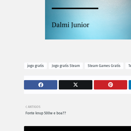
jogo gratis
Jogo gratis Steam
Steam Games Gratis
T
ANTIGOS
Fonte knup 500w e boa??