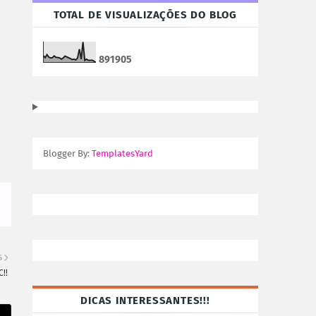
TOTAL DE VISUALIZAÇÕES DO BLOG
8
9
1
9
0
5
Blogger By:
TemplatesYard
S
C!!
DICAS INTERESSANTES!!!