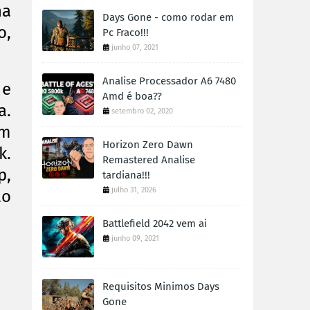
na
Days Gone - como rodar em
o,
Pc Fraco!!!
junho 07, 2021
Analise Processador A6 7480
 e
Amd é boa??
a.
setembro 02, 2020
em
Horizon Zero Dawn
k.
Remastered Analise
p,
tardiana!!!
julho 31, 2026
ão
Battlefield 2042 vem ai
junho 09, 2021
Requisitos Minimos Days
Gone