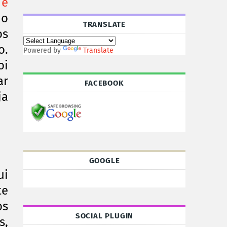
 e
 o
TRANSLATE
os
o.
Powered by
Translate
oi
ar
FACEBOOK
ja
GOOGLE
ui
te
os
SOCIAL PLUGIN
s,