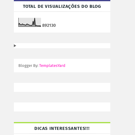
TOTAL DE VISUALIZAÇÕES DO BLOG
8
9
2
1
3
0
Blogger By:
TemplatesYard
DICAS INTERESSANTES!!!