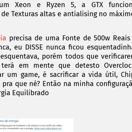
o um Xeon e Ryzen 5, a GTX funcio
e Texturas altas e antialising no máxim
ia
precisa de uma Fonte de 500w Reais
nca, eu DISSE nunca ficou esquentadinh
 esquentava, porém todos que verificar
 terá em mente que detesto Overcloc
ar um game, é sacrificar a vida
útil
, Chi
, pra que né? Então na minha configuraç
gia Equilibrado