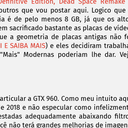
 Definitive Edition, Dead Space Remake
outros que vou postar aqui. Logico que
ia é de pelo menos 8 GB, já que os alt
m sacrificado bastante as placas de víde
e a geometria de placas antigas não f
I E SAIBA MAIS
) e eles decidiram trabalh
Mais" Modernas poderiam lhe dar. Ve
articular
a GTX 960. Como meu intuito aq
e 2018 e não especular como infelizmen
testadas adequadamente abaixando filtr
ocê não terá grandes melhorias de imagen