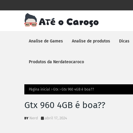
Analise de Games
Analise de produtos
Dicas
Produtos da Nerdateocaroco
Página inicial
Gtx
Gtx 960 4GB é boa??
Gtx 960 4GB é boa??
Nerd
abril 17, 2024