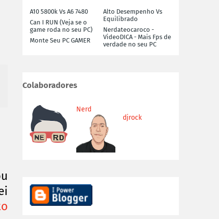
A10 5800k Vs A6 7480
Alto Desempenho Vs
Equilibrado
Can I RUN (Veja se o
game roda no seu PC)
Nerdateocaroco -
VideoDICA - Mais Fps de
Monte Seu PC GAMER
verdade no seu PC
Colaboradores
Nerd
djrock
ou
ei
to