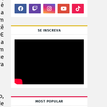
 é
a
em
cê
SE INSCREVA
DE
 a
um
ue
ra
o,
MOST POPULAR
de