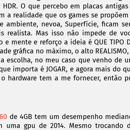
 HDR. O que percebo em placas antigas
om a realidade que os games se
propõem
 de ambiente, nevoa,
Superfície
, ficam s
is realista. Mas isso não impede de vo
o e mente e reforço a ideia é QUE TIPO 
dade
gráfica
no
máximo, o alto REALISMO
,
sua escolha, no meu caso que venho de 
 que importa é JOGAR, e agora mais do q
e o hardware tem a me fornecer, então p
60
de 4GB tem um desempenho median
em uma gpu de 2014. Mesmo trocando 