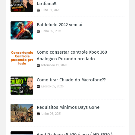
tardiana!!!
julho 31, 2026
Battlefield 2042 vem ai
junho 09, 2021
Como consertar controle Xbox 360
Analogico Puxando pro lado
setembro 11, 2020
Como tirar Chiado do Microfone??
agosto 05, 2026
Requisitos Minimos Days Gone
junho 06, 2021
Amd Radeon r5 430 é boa ( HD 8570 )