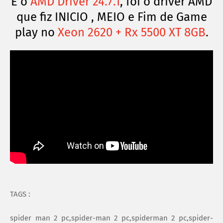
E o
AMD Driver 24.7.1
, foi o driver AMD
que fiz INICIO , MEIO e Fim de Game
play no
Xeon 2620 + Rx 5500 XT 8GB
.
TAGS :
spider man 2 pc,spider-man 2 pc,spiderman 2 pc,spider-