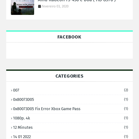
fevereiro 03, 2020
FACEBOOK
CATEGORIES
007
(2)
0x80073D05
(1)
0x80073D05 Fix Error Xbox Game Pass
(1)
1080p. 4k
(1)
12 Minutes
(1)
14 01 2022
(1)