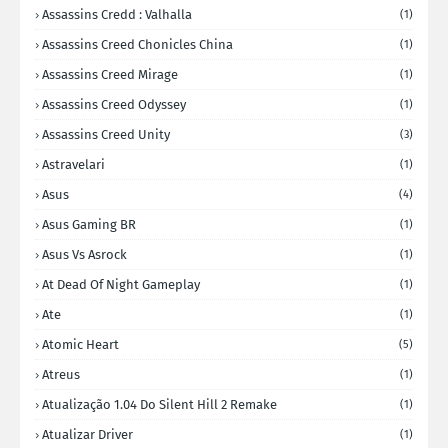
Assassins Credd : Valhalla
(1)
Assassins Creed Chonicles China
(1)
Assassins Creed Mirage
(1)
Assassins Creed Odyssey
(1)
Assassins Creed Unity
(3)
Astravelari
(1)
Asus
(4)
Asus Gaming BR
(1)
Asus Vs Asrock
(1)
At Dead Of Night Gameplay
(1)
Ate
(1)
Atomic Heart
(5)
Atreus
(1)
Atualização 1.04 Do Silent Hill 2 Remake
(1)
Atualizar Driver
(1)