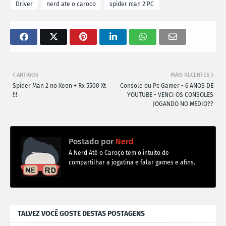
Driver
nerd ate o caroco
spider man 2 PC
ANTIGOS
MAIS RECENTES
Spider Man 2 no Xeon + Rx 5500 Xt
Console ou Pc Gamer - 6 ANOS DE
!!!
YOUTUBE - VENCI OS CONSOLES
JOGANDO NO MEDIO??
Postado por
Nerd
A Nerd Até o Caroço tem o intuito de
compartilhar a jogatina e falar games e afins.
TALVEZ VOCÊ GOSTE DESTAS POSTAGENS