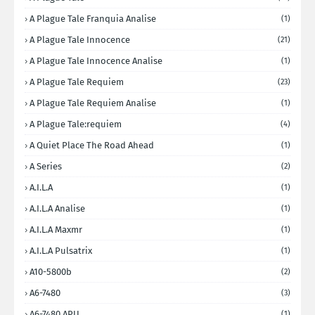
A Plague Tale Franquia Analise
(1)
A Plague Tale Innocence
(21)
A Plague Tale Innocence Analise
(1)
A Plague Tale Requiem
(23)
A Plague Tale Requiem Analise
(1)
A Plague Tale:requiem
(4)
A Quiet Place The Road Ahead
(1)
A Series
(2)
A.I.L.A
(1)
A.I.L.A Analise
(1)
A.I.L.A Maxmr
(1)
A.I.L.A Pulsatrix
(1)
A10-5800b
(2)
A6-7480
(3)
A6-7480 APU
(1)